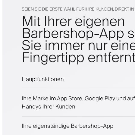
SEIEN SIE DIE ERSTE WAHL FÜR IHRE KUNDEN, DIREKT I
Mit Ihrer eigenen
Barbershop-App s
Sie immer nur ein
Fingertipp entfern
Hauptfunktionen
Termine und Warteliste
Ihre Marke im App Store, Google Play und au
Zahlungen, Kaution
Handys Ihrer Kunden
Kosmetikprodukte verkaufen
Binden Sie Kunden mit einem Treueprogr
Push-, SMS- und E-Mail-Benachrichtigung
Ihre eigenständige Barbershop-App