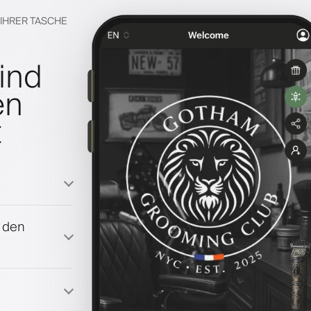
N IHRER TASCHE
ind
en
t
f den
amm
en