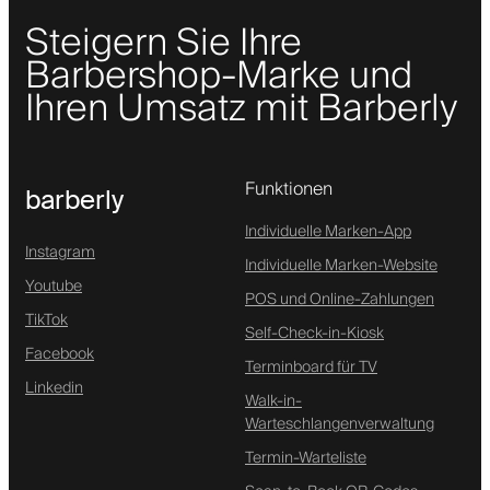
Steigern Sie Ihre
Barbershop-Marke und
Ihren Umsatz mit Barberly
Funktionen
barberly
Individuelle Marken-App
Instagram
Individuelle Marken-Website
Youtube
POS und Online-Zahlungen
TikTok
Self-Check-in-Kiosk
Facebook
Terminboard für TV
Linkedin
Walk-in-
Warteschlangenverwaltung
Termin-Warteliste