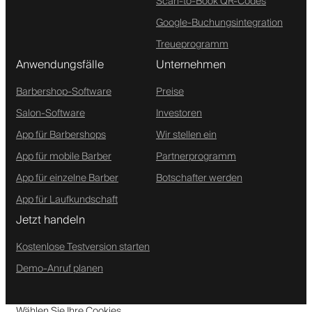
Scan-to-Book QR-Codes
Google-Buchungsintegration
Treueprogramm
Anwendungsfälle
Unternehmen
Barbershop-Software
Preise
Salon-Software
Investoren
App für Barbershops
Wir stellen ein
App für mobile Barber
Partnerprogramm
App für einzelne Barber
Botschafter werden
App für Laufkundschaft
Jetzt handeln
Kostenlose Testversion starten
Demo-Anruf planen
Wählen Sie Ihre Cookies