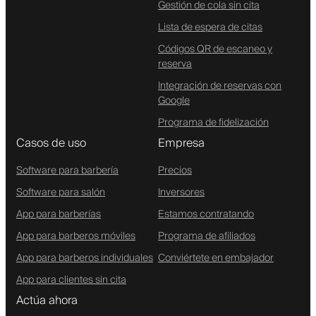
Gestión de cola sin cita
Lista de espera de citas
Códigos QR de escaneo y
reserva
Integración de reservas con
Google
Programa de fidelización
Casos de uso
Empresa
Software para barbería
Precios
Software para salón
Inversores
App para barberías
Estamos contratando
App para barberos móviles
Programa de afiliados
App para barberos individuales
Conviértete en embajador
App para clientes sin cita
Actúa ahora