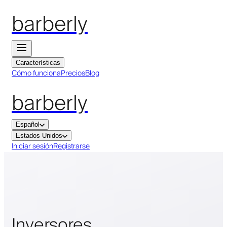
barberly
Características
Cómo funciona
Precios
Blog
barberly
Español
Estados Unidos
Iniciar sesión
Registrarse
Inversores