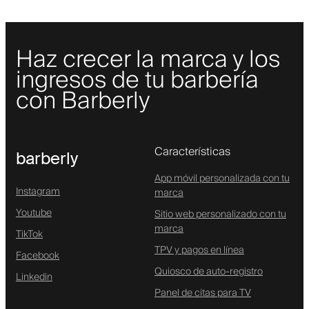
Haz crecer la marca y los
ingresos de tu barbería
con Barberly
Características
barberly
App móvil personalizada con tu
Instagram
marca
Youtube
Sitio web personalizado con tu
marca
TikTok
TPV y pagos en línea
Facebook
Quiosco de auto-registro
Linkedin
Panel de citas para TV