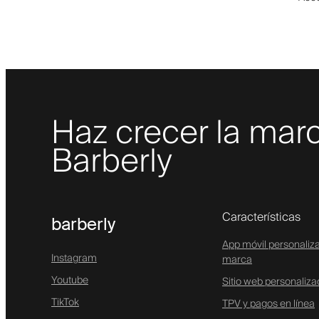
Haz crecer la marc
Barberly
Características
barberly
App móvil personaliz
Instagram
marca
Youtube
Sitio web personaliz
TikTok
TPV y pagos en línea