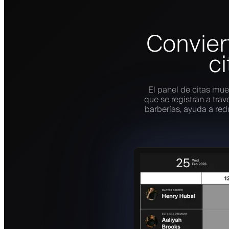
Convier
ci
El panel de citas mues
que se registran a tra
barberías, ayuda a redu