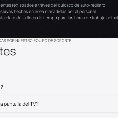
ientes registrados a través del quiosco de auto-registro
servas hechas en línea o añadidas por el personal
sta clara de la línea de tiempo para las horas de trabajo actua
DAS POR NUESTRO EQUIPO DE SOPORTE
tes
l?
a pantalla del TV?