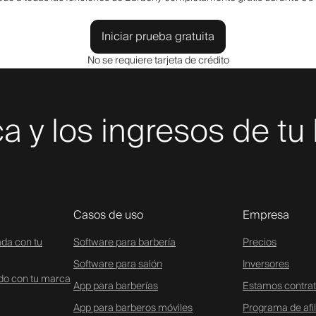
Iniciar prueba gratuita
No se requiere tarjeta de crédito
a y los ingresos de tu
Casos de uso
Empresa
ada con tu
Software para barbería
Precios
Software para salón
Inversores
ado con tu marca
App para barberías
Estamos contra
App para barberos móviles
Programa de afi