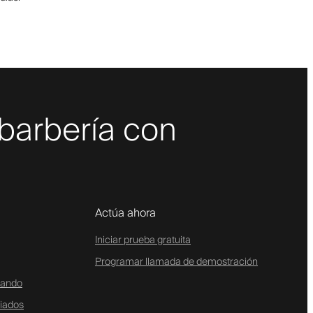
 barbería con
Actúa ahora
Iniciar prueba gratuita
Programar llamada de demostración
tando
liados