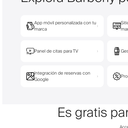
App móvil personalizada con tu
Sit
›
marca
ma
Panel de citas para TV
Ges
›
Integración de reservas con
Pro
›
Google
Es gratis p
Acce