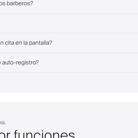
cos barberos?
n cita en la pantalla?
 auto-registro?
RÍA
or funciones