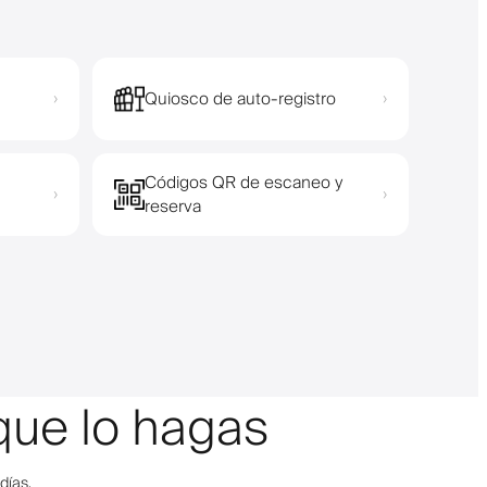
Quiosco de auto-registro
›
›
Códigos QR de escaneo y
›
›
reserva
que lo hagas
días.