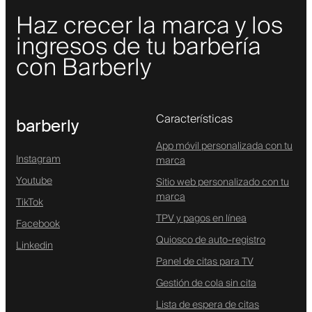
Haz crecer la marca y los
ingresos de tu barbería
con Barberly
Características
barberly
App móvil personalizada con tu
Instagram
marca
Youtube
Sitio web personalizado con tu
marca
TikTok
TPV y pagos en línea
Facebook
Quiosco de auto-registro
Linkedin
Panel de citas para TV
Gestión de cola sin cita
Lista de espera de citas