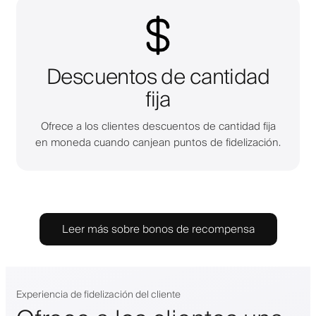
Descuentos de cantidad
fija
Ofrece a los clientes descuentos de cantidad fija
en moneda cuando canjean puntos de fidelización.
Leer más sobre bonos de recompensa
Experiencia de fidelización del cliente