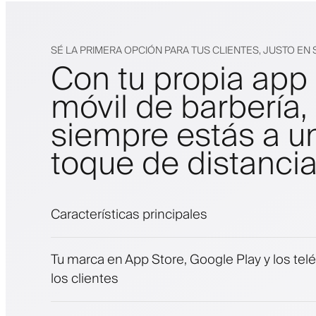
SÉ LA PRIMERA OPCIÓN PARA TUS CLIENTES, JUSTO EN 
Con tu propia app
móvil de barbería,
siempre estás a u
toque de distanci
Características principales
Citas y lista de espera
Tu marca en App Store, Google Play y los tel
Pagos, depósito de seguridad
los clientes
Vende productos de belleza
Involucra a los clientes con un programa de 
Notificaciones push, SMS y correo electróni