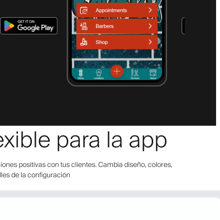
xible para la app
ones positivas con tus clientes. Cambia diseño, colores,
lles de la configuración