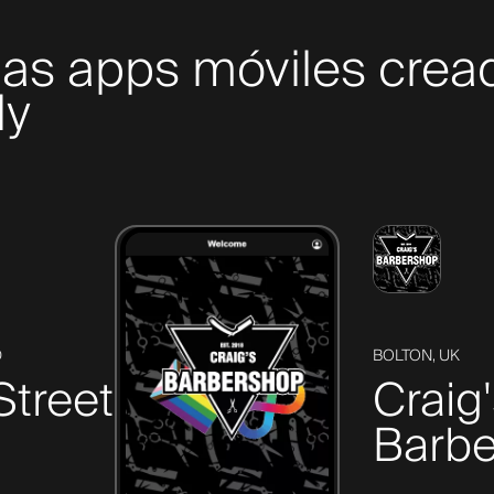
mas apps móviles crea
ly
D
BOLTON, UK
Street
Craig
Barbe