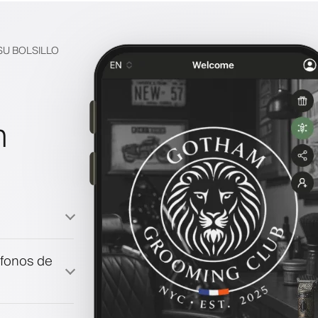
SU BOLSILLO
n
a
éfonos de
fidelización
co