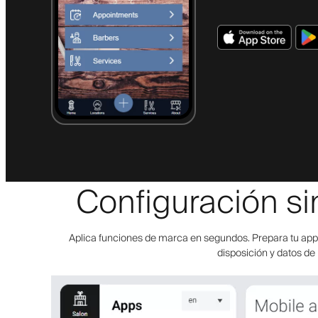
Configuración si
Aplica funciones de marca en segundos. Prepara tu app p
disposición y datos de 