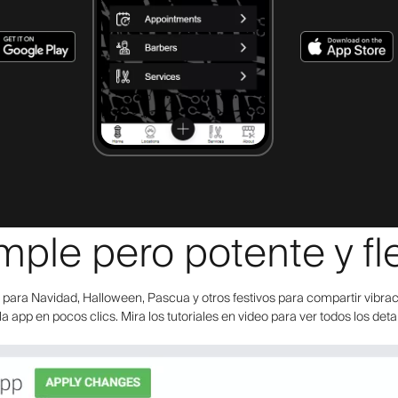
mple pero potente y fle
ara Navidad, Halloween, Pascua y otros festivos para compartir vibraci
la app en pocos clics. Mira los tutoriales en video para ver todos los deta