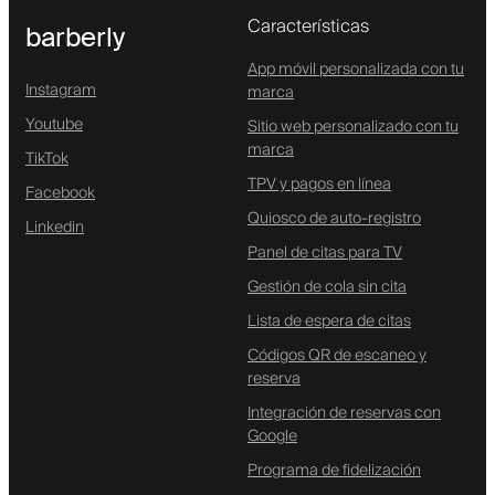
Características
barberly
App móvil personalizada con tu
Instagram
marca
Youtube
Sitio web personalizado con tu
marca
TikTok
TPV y pagos en línea
Facebook
Quiosco de auto-registro
Linkedin
Panel de citas para TV
Gestión de cola sin cita
Lista de espera de citas
Códigos QR de escaneo y
reserva
Integración de reservas con
Google
Programa de fidelización