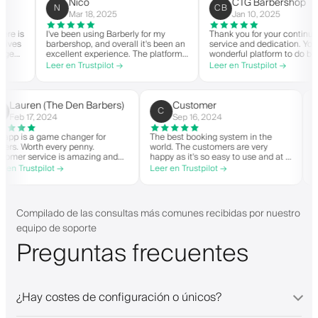
Nico
CTG Barbershop
N
CB
Mar 18, 2025
Jan 10, 2025
 is
I've been using Barberly for my
Thank you for your continued
es
barbershop, and overall it's been an
service and dedication. You ha
e
excellent experience. The platform
wonderful platform to do busin
is easy to use, reliable, and has
with good spirit. Thank you fro
Leer en Trustpilot →
Leer en Trustpilot →
rly
streamlined my booking process.
CTG Barbershop.
Anytime I've had questions, they've
on
been quick to respond and very
ery
helpful.
Lauren (The Den Barbers)
Customer
L(
C
Feb 17, 2024
Sep 16, 2024
The app is a game changer for
The best booking system in the
barbers. Worth every penny.
world. The customers are very
Customer service is amazing and
happy as it's so easy to use and at a
helps with everything or whatever
great price. Plus, you get your own
Leer en Trustpilot →
Leer en Trustpilot →
they need. Definitely recommend.
personalised app, which is good for
both Android and iOS. Love Barberly
and their staff. Great bunch of
people offering a great booking
Compilado de las consultas más comunes recibidas por nuestro
system.
equipo de soporte
Preguntas frecuentes
¿Hay costes de configuración o únicos?