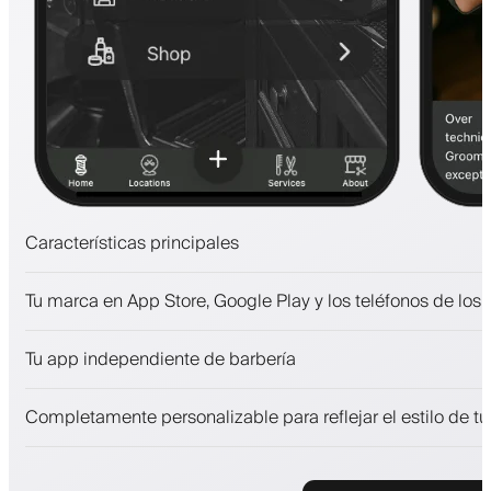
Características principales
Citas y lista de espera
Tu marca en App Store, Google Play y los teléfonos de los 
Pagos, depósito de seguridad
Vende productos de belleza
Tu app independiente de barbería
Involucra a los clientes con un programa de fidelización
Notificaciones push, SMS y correo electrónico
Completamente personalizable para reflejar el estilo de t