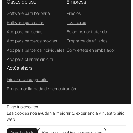
Casos de uso
Empresa
Software para barbería
Precios
Software para salón
Inversores
App para barberías
Estamos contratando
App para barberos móviles
Programa de afiliados
App para barberos individuales
Conviértete en embajador
App para clientes sin cita
Actúa ahora
Iniciar prueba gratuita
Programar llamada de demostración
Elige tus cookies
Las cookies nos ayudan a mejorar tu experiencia y nuestro sitio
web
Aceptar todo
Rechazar cookies no esenciales