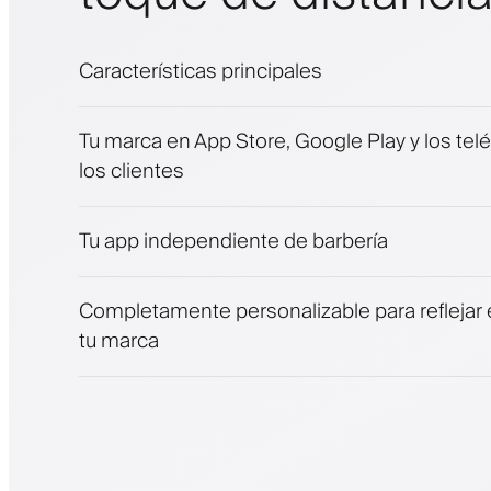
Características principales
Citas y lista de espera
Tu marca en App Store, Google Play y los tel
Pagos, depósito de seguridad
los clientes
Vende productos de belleza
Involucra a los clientes con un programa de 
Notificaciones push, SMS y correo electróni
Tu app independiente de barbería
Completamente personalizable para reflejar e
tu marca