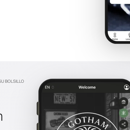
SU BOLSILLO
n
a