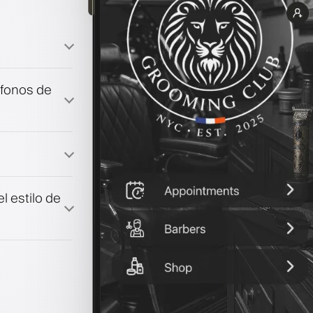
éfonos de
fidelización
co
l estilo de