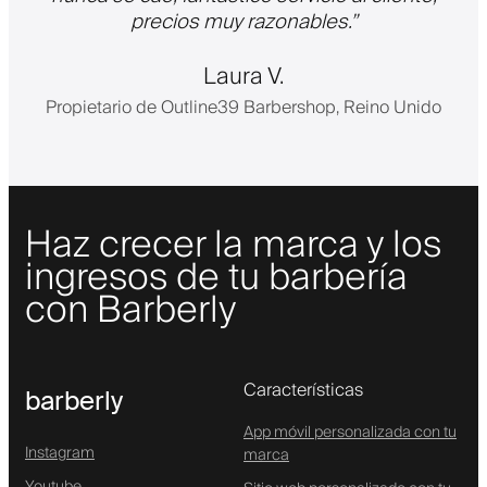
precios muy razonables.
”
Laura V.
Propietario de Outline39 Barbershop, Reino Unido
Haz crecer la marca y los
ingresos de tu barbería
con Barberly
Características
barberly
App móvil personalizada con tu
Instagram
marca
Youtube