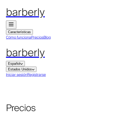
barberly
Características
Cómo funciona
Precios
Blog
barberly
Español
Estados Unidos
Iniciar sesión
Registrarse
Precios