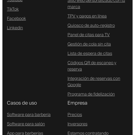
Sitio web personalizado con tu
marca
TikTok
TPV y pagos en línea
Facebook
Quiosco de auto-registro
Linkedin
Panel de citas para TV
Gestión de cola sin cita
Lista de espera de citas
Códigos QR de escaneo y
reserva
Integración de reservas con
Google
Programa de fidelización
Casos de uso
Empresa
Software para barbería
Precios
Software para salón
Inversores
App para barberías
Estamos contratando