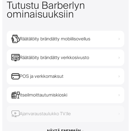
Tutustu Barberlyn
ominaisuuksiin
Räätälöity brändätty mobiilisovellus
›
Räätälöity brändätty verkkosivusto
›
POS ja verkkomaksut
›
Itseilmoittautumiskioski
›
Ajanvaraustaulukko TV:lle
›