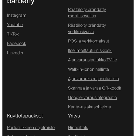
barberly
Räätälöity brändätty
Instagram
mobiilisovellus
Youtube
Räätälöity brändätty
verkkosivusto
TikTok
POS ja verkkomaksut
Facebook
Itseilmoittautumiskioski
Linkedin
Ajanvaraustaulukko TV:lle
Walk-in-jonon hallinta
Ajanvarauksen jonotuslista
Skannaa ja varaa QR-koodit
Google-varausintegraatio
Kanta-asiakasohjelma
Käyttötapaukset
Yritys
Parturiliikkeen ohjelmisto
Hinnoittelu