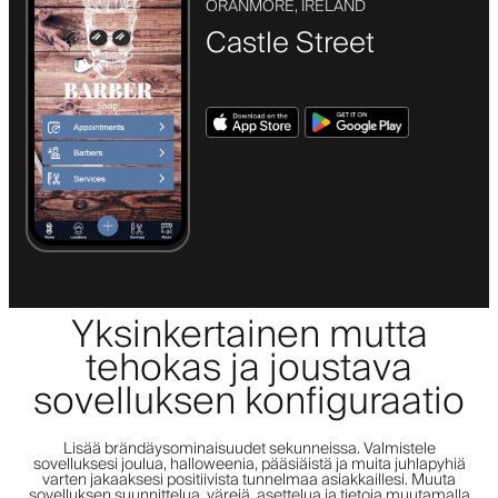
ORANMORE, IRELAND
Castle Street
Yksinkertainen mutta
tehokas ja joustava
sovelluksen konfiguraatio
Lisää brändäysominaisuudet sekunneissa. Valmistele
sovelluksesi joulua, halloweenia, pääsiäistä ja muita juhlapyhiä
varten jakaaksesi positiivista tunnelmaa asiakkaillesi. Muuta
sovelluksen suunnittelua, värejä, asettelua ja tietoja muutamalla