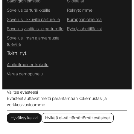
Salongiohjelmisto
Sijoittajat
Sovellus parturiliikkeille
Rekrytoimme
Sovellus liikkuville partureille
Kumppaniohjelma
Sovellus yksittäisille partureille
Ryhdy lähettilääksi
Sovellus ilman ajanvarausta
tuleville
Toimi nyt.
Aloita ilmainen kokeilu
Varaa demopuhelu
Valitse evästeesi
Evästeet auttavat meitä parantamaan kokemustasi ja
verkkosivustoamme
Hyväksy kaikki
Hylkää ei-välttämättömät evästeet