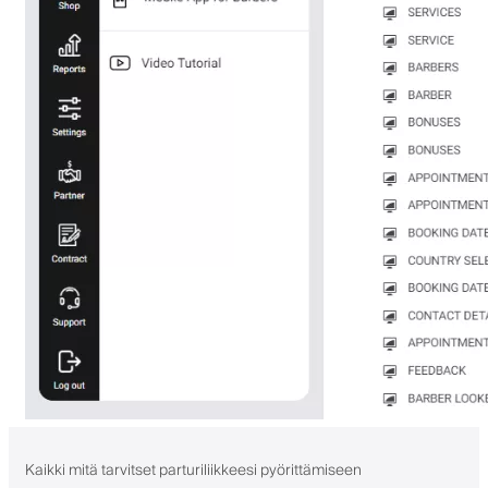
Kaikki mitä tarvitset parturiliikkeesi pyörittämiseen