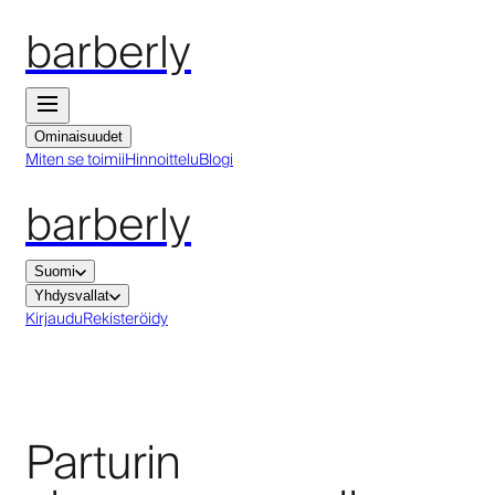
barberly
Ominaisuudet
Miten se toimii
Hinnoittelu
Blogi
barberly
Suomi
Yhdysvallat
Kirjaudu
Rekisteröidy
Parturin