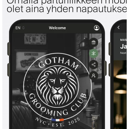
Omalla parturiliikkeen mobii
olet aina yhden napautuks