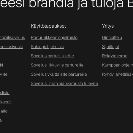
keesi brändiä ja tuloja 
Käyttötapaukset
Yritys
obiilisovellus
Parturiliikkeen ohjelmisto
Hinnoittelu
verkkosivusto
Salongiohjelmisto
Sijoittajat
Sovellus parturiliikkeille
Rekrytoimme
ki
Sovellus liikkuville partureille
Kumppaniohjel
:lle
Sovellus yksittäisille partureille
Ryhdy lähettilääk
Sovellus ilman ajanvarausta tuleville
lista
koodit
atio
a