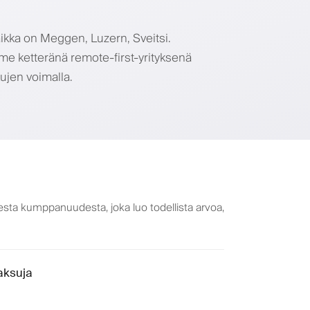
aikka on Meggen, Luzern, Sveitsi.
me ketteränä remote-first-yrityksenä
kujen voimalla.
sta kumppanuudesta, joka luo todellista arvoa,
aksuja