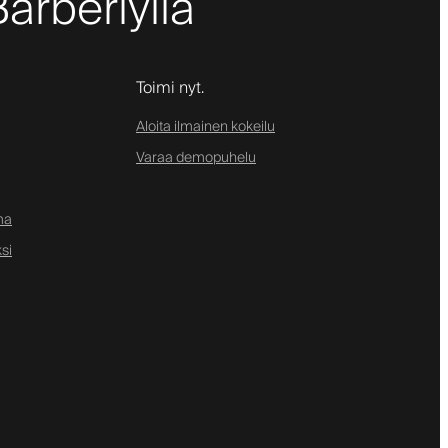
Barberlyllä
Toimi nyt.
Aloita ilmainen kokeilu
Varaa demopuhelu
ma
si