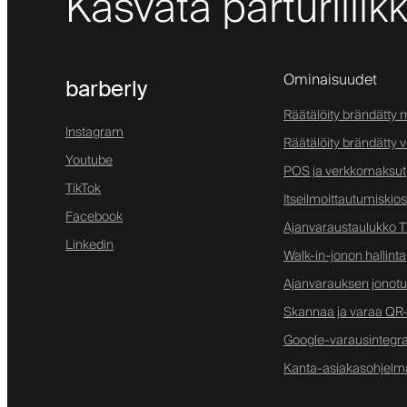
Kasvata parturiliik
Ominaisuudet
barberly
Räätälöity brändätty m
Instagram
Räätälöity brändätty 
Youtube
POS ja verkkomaksut
TikTok
Itseilmoittautumiskios
Facebook
Ajanvaraustaulukko TV
Linkedin
Walk-in-jonon hallinta
Ajanvarauksen jonotus
Skannaa ja varaa QR-
Google-varausintegra
Kanta-asiakasohjelm