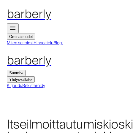
barberly
Ominaisuudet
Miten se toimii
Hinnoittelu
Blogi
barberly
Suomi
Yhdysvallat
Kirjaudu
Rekisteröidy
Itseilmoittautumiskiosk