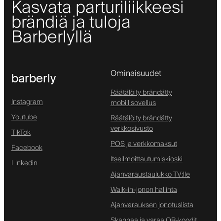
Kasvata parturiliikkeesi
brändiä ja tuloja
Barberlyllä
Ominaisuudet
barberly
Räätälöity brändätty
Instagram
mobiilisovellus
Youtube
Räätälöity brändätty
verkkosivusto
TikTok
POS ja verkkomaksut
Facebook
Itseilmoittautumiskioski
Linkedin
Ajanvaraustaulukko TV:lle
Walk-in-jonon hallinta
Ajanvarauksen jonotuslista
Skannaa ja varaa QR-koodit