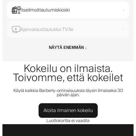
Itseilmoittautumiskioski
›
Ajanvaraustaulukko TV:lle
›
NÄYTÄ ENEMMÄN ↓
Kokeilu on ilmaista.
Toivomme, että kokeilet
Käytä kaikkia Barberly-ominaisuuksia täysin ilmaiseksi 30
päivän ajan.
Aloita ilmainen kokeilu
Luottokorttia ei vaadita