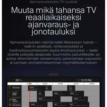
Ajanvaraustaulukko TV-ruudulle
Muuta mikä tahansa TV
reaaliaikaiseksi
ajanvaraus- ja
jonotauluksi
Ajanvaraustaulukko näyttää kaikki liikkeeseen tulevat —
walk-in-asiakkaat, verkkovaraukset ja
itseilmoittautumiskioskin kautta ilmoittautuneet — kaikki
yhdellä selkeällä aikajanalla. Suunniteltu parturiliikkeille, se
auttaa vähentämään sekaannusta, parantamaan sujuvuutta
ja luomaan ammattimaisemman myymäläkokemuksen