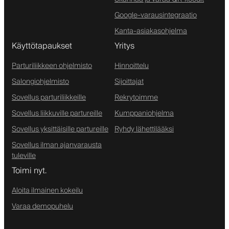
Google-varausintegraatio
Kanta-asiakasohjelma
Käyttötapaukset
Yritys
Parturiliikkeen ohjelmisto
Hinnoittelu
Salongiohjelmisto
Sijoittajat
Sovellus parturiliikkeille
Rekrytoimme
Sovellus liikkuville partureille
Kumppaniohjelma
Sovellus yksittäisille partureille
Ryhdy lähettilääksi
Sovellus ilman ajanvarausta
tuleville
Toimi nyt.
Aloita ilmainen kokeilu
Varaa demopuhelu