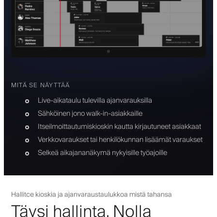
MITÄ SE NÄYTTÄÄ
Live-aikataulu tulevilla ajanvarauksilla
Sähköinen jono walk-in-asiakkaille
Itseilmoittautumiskioskin kautta kirjautuneet asiakkaat
Verkkovaraukset tai henkilökunnan lisäämät varaukset
Selkeä aikajananäkymä nykyisille työajoille
Hallitce kioskia ja ajanvaraustaulukkoa mistä tahansa
Täysi hallinta. Nolla