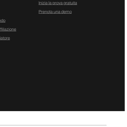
Inizia la prova gratuita
Prenota una demo
ndo
iliazione
iatore