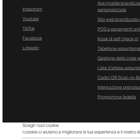
App mobile brandizza
Instagram
personalizzata
Youtube
Sito web brandizzato 
TikTok
POS e pagamenti onl
Facebook
Kiosk di self check-in
Linkedin
Tabellone appuntamen
Gestione della coda w
Lista d'attesa appunt
Codici QR Scan-to-B
Integrazione prenota
Programma fedeltà
Scegli i tuoi cookie
I cookie ci aiutano a migliorare la tua esperienza e il nostro 