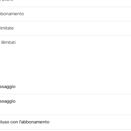
'abbonamento
limitate
illimitati
ssaggio
ssaggio
ncluso con l'abbonamento