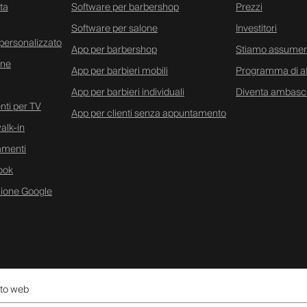
ta
Software per barbershop
Prezzi
Software per salone
Investitori
personalizzato
App per barbershop
Stiamo assume
ine
App per barbieri mobili
Programma di aff
App per barbieri individuali
Diventa ambasc
ti per TV
App per clienti senza appuntamento
alk-in
amenti
ook
zione Google
sito web