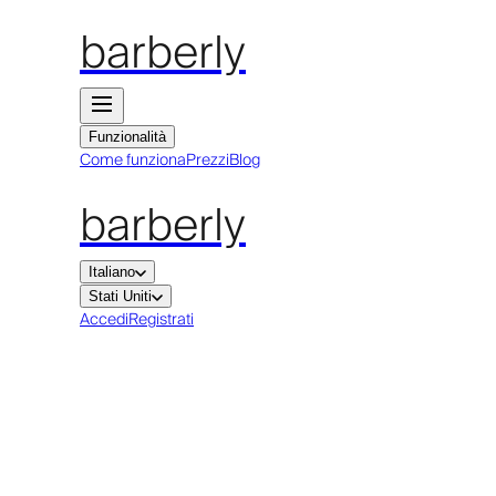
barberly
Funzionalità
Come funziona
Prezzi
Blog
barberly
Italiano
Stati Uniti
Accedi
Registrati