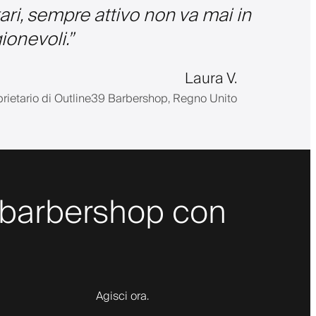
tari, sempre attivo non va mai in
ionevoli.
”
Laura V.
prietario di Outline39 Barbershop, Regno Unito
uo barbershop con
Agisci ora.