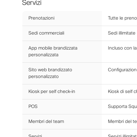
Servizi
Prenotazioni
Tutte le pren
Sedi commerciali
Sedi illimitat
App mobile brandizzata
Incluso con l
personalizzata
Sito web brandizzato
Configurazion
personalizzato
Kiosk per self check-in
Kiosk di self 
POS
Supporta Squa
Membri del team
Membri del tea
Servizi
Servizi illimitat