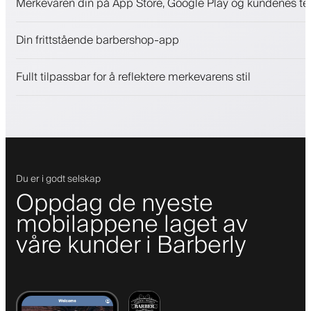
Merkevaren din på App Store, Google Play og kundenes te
Betalinger, sikkerhetsdepositum
Selg skjønnhetsprodukter
Din frittstående barbershop-app
Engasjer kunder med et lojalitetsprogram
Push-, SMS- og e-postvarsler
Fullt tilpassbar for å reflektere merkevarens stil
Du er i godt selskap
Oppdag de nyeste
mobilappene laget av
våre kunder i Barberly