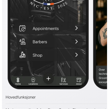
Hovedfunksjoner
Avtaler og venteliste