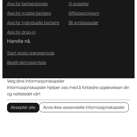
App for barbershoper
Vi ansetter
App for mobile barbere
Affiliateprogram
App for individuelle barbere
Bli ambassadør
App for drop-in
Handle nå.
Start gratis prøveperiode
Bestill demosamtale
Velg dine informasjonskapsler
Informasjonskapsler hjelper oss med å forbedre opplevelsen din
og nettstedet vårt
Aksepter alle
Avvis ikke-essensielle informasjonskapsler