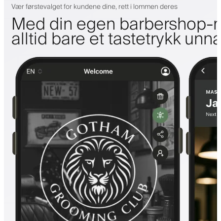
Vær førstevalget for kundene dine, rett i lommen deres
Med din egen barbershop-m
alltid bare et tastetrykk unn