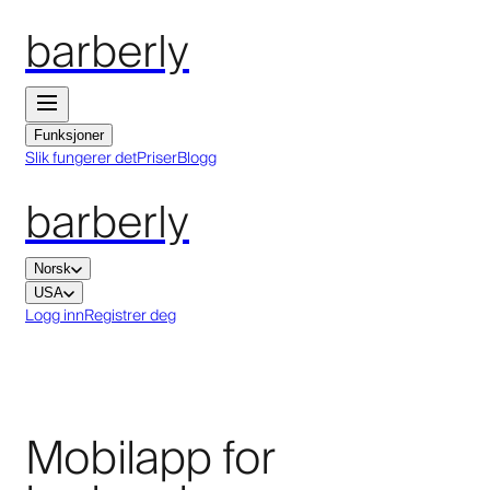
barberly
Funksjoner
Slik fungerer det
Priser
Blogg
barberly
Norsk
USA
Logg inn
Registrer deg
Mobilapp for