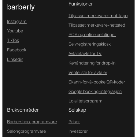
Funksjoner
barberly
Tilpasset merkevare-mobilapp
Instagram
Tilpasset merkevare-nettsted
Youtube
POS og online betalinger
TikTok
Selvregistreringskiosk
Facebook
Avtaletavle for TV
Linkedin
Køhåndtering for drop-in
Venteliste for avtaler
Skann-for-å-booke QR-koder
Google booking-integrasjon
Lojalitetsprogram
Bruksområder
Selskap
Barbershop-programvare
Priser
Salongprogramvare
Investorer