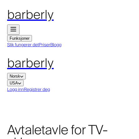
barberly
Funksjoner
Slik fungerer det
Priser
Blogg
barberly
Norsk
USA
Logg inn
Registrer deg
Avtaletavle for TV-