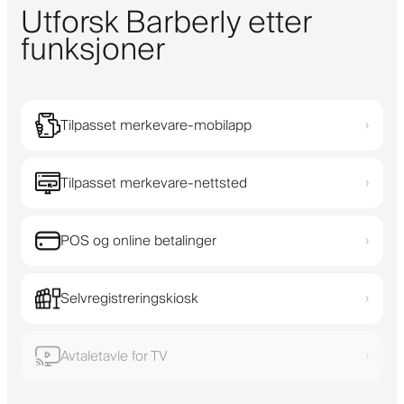
Utforsk Barberly etter
funksjoner
Tilpasset merkevare-mobilapp
›
Tilpasset merkevare-nettsted
›
POS og online betalinger
›
Selvregistreringskiosk
›
Avtaletavle for TV
›