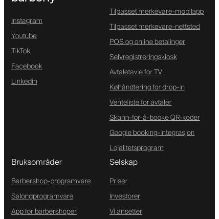
Tilpasset merkevare-mobilapp
Instagram
Tilpasset merkevare-nettsted
Youtube
POS og online betalinger
TikTok
Selvregistreringskiosk
Facebook
Avtaletavle for TV
Linkedin
Køhåndtering for drop-in
Venteliste for avtaler
Skann-for-å-booke QR-koder
Google booking-integrasjon
Lojalitetsprogram
Bruksområder
Selskap
Barbershop-programvare
Priser
Salongprogramvare
Investorer
App for barbershoper
Vi ansetter