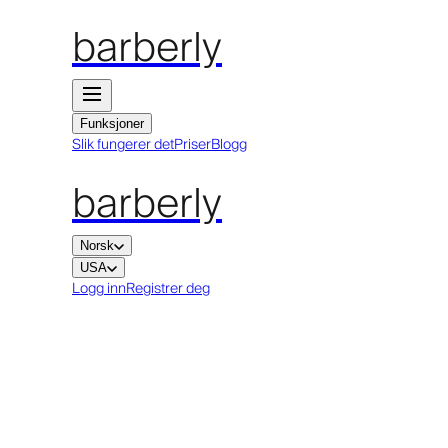
barberly
Funksjoner
Slik fungerer det
Priser
Blogg
barberly
Norsk
USA
Logg inn
Registrer deg