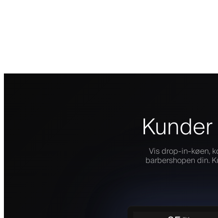
Kunder 
Vis drop-in-køen, k
barbershopen din. Ku