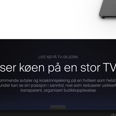
LIVE KØ PÅ TV-SKJERM
ser køen på en stor T
ommende avtaler og kioskinnsjekking på en hvilken som helst T
nder kan se sin posisjon i sanntid, noe som reduserer usikke
transparent, organisert butikkopplevelse