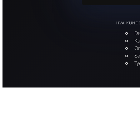
HVA KUND
Dr
Ku
On
Sa
Ty