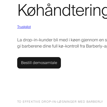
Køhåndtering
Trustpilot
La drop-in-kunder bli med i køen gjennom en se
gi barberene dine full kø-kontroll fra Barberly-
Bestill demosamtale
TO EFFEKTIVE DROP-IN-LØSNINGER MED BARBERLY