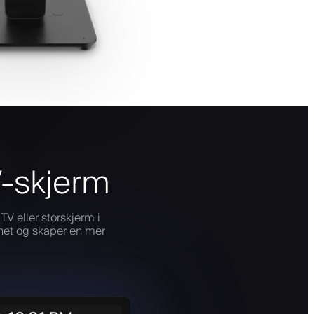
V-skjerm
V eller storskjerm i
rhet og skaper en mer