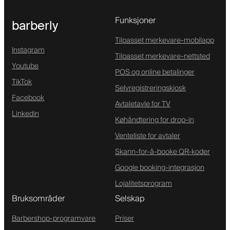
Funksjoner
barberly
Tilpasset merkevare-mobilapp
Instagram
Tilpasset merkevare-nettsted
Youtube
POS og online betalinger
TikTok
Selvregistreringskiosk
Facebook
Avtaletavle for TV
Linkedin
Køhåndtering for drop-in
Venteliste for avtaler
Skann-for-å-booke QR-koder
Google booking-integrasjon
Lojalitetsprogram
Bruksområder
Selskap
Barbershop-programvare
Priser