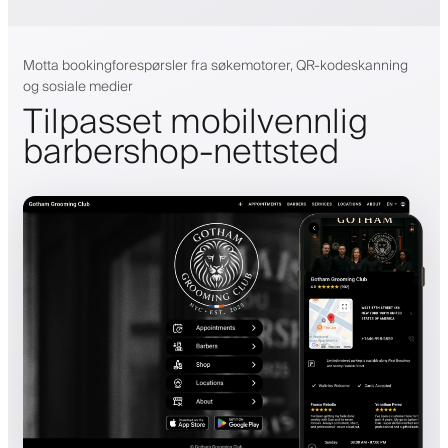
Motta bookingforespørsler fra søkemotorer, QR-kodeskanning
og sosiale medier
Tilpasset mobilvennlig
barbershop-nettsted