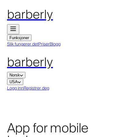
barberly
Funksjoner
Slik fungerer det
Priser
Blogg
barberly
Norsk
USA
Logg inn
Registrer deg
App for mobile