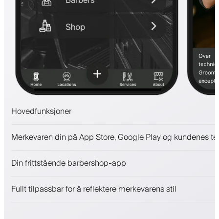
Hovedfunksjoner
Avtaler og venteliste
Merkevaren din på App Store, Google Play og kundenes te
Betalinger, sikkerhetsdepositum
Selg skjønnhetsprodukter
Din frittstående barbershop-app
Engasjer kunder med et lojalitetsprogram
Push-, SMS- og e-postvarsler
Fullt tilpassbar for å reflektere merkevarens stil