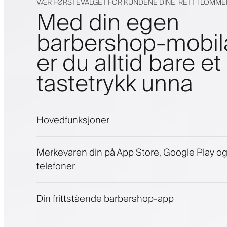
VÆR FØRSTEVALGET FOR KUNDENE DINE, RETT I LOMM
Med din egen
barbershop-mobi
er du alltid bare et
tastetrykk unna
Hovedfunksjoner
Avtaler og venteliste
Merkevaren din på App Store, Google Play o
Betalinger, sikkerhetsdepositum
telefoner
Selg skjønnhetsprodukter
Engasjer kunder med et lojalitetsprogram
Push-, SMS- og e-postvarsler
Din frittstående barbershop-app