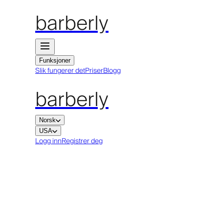
barberly
Funksjoner
Slik fungerer det
Priser
Blogg
barberly
Norsk
USA
Logg inn
Registrer deg