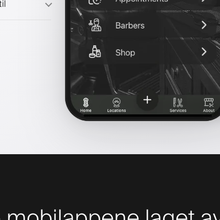
il
mobilappene laget av 