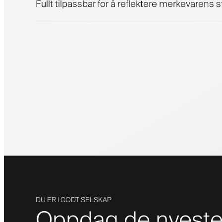
Fullt tilpassbar for å reflektere merkevarens st
DU ER I GODT SELSKAP
Oppdag de nyeste 