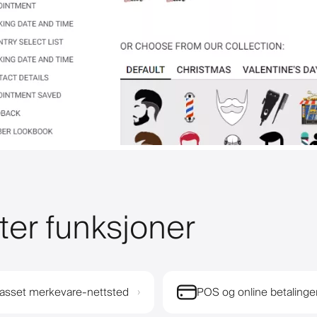
ter funksjoner
passet merkevare-nettsted
POS og online betalinge
›