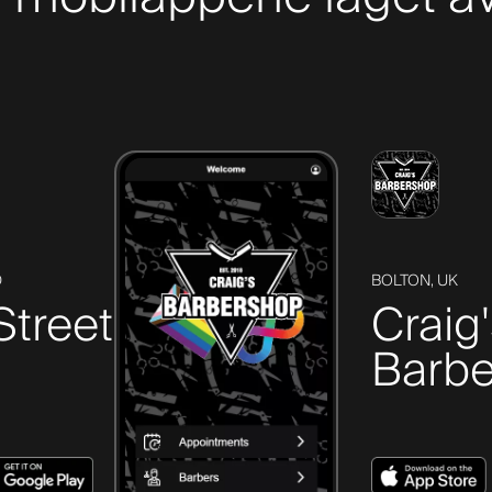
D
BOLTON, UK
Street
Craig
Barbe