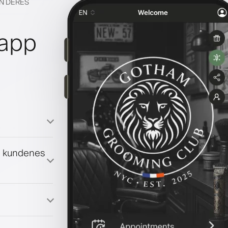
EN DERES
lapp
g kundenes