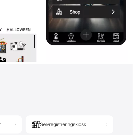
r
Selvregistreringskiosk
›
›