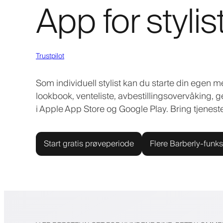
App for stylis
Trustpilot
Som individuell stylist kan du starte din egen
lookbook, venteliste, avbestillingsovervåking, ge
i Apple App Store og Google Play. Bring tjenest
Start gratis prøveperiode
Flere Barberly-funks