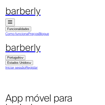
barberly
Funcionalidades
Como funciona
Preços
Blogue
barberly
Português
Estados Unidos
Iniciar sessão
Registar
App móvel para