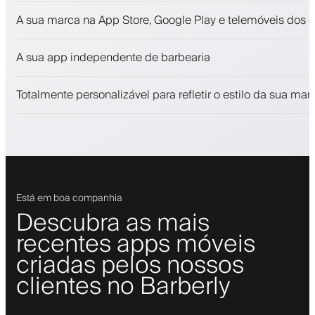
Marcações e lista de espera
A sua marca na App Store, Google Play e telemóveis dos c
Pagamentos, caução
Venda produtos de beleza
A sua app independente de barbearia
Fidelize clientes com um programa de fidelização
Notificações push, SMS e e-mail
Totalmente personalizável para refletir o estilo da sua mar
Está em boa companhia
Descubra as mais
recentes apps móveis
criadas pelos nossos
clientes no Barberly