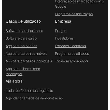
Integração de marcação com o
Google
Programa de fidelização
Casos de utilização
Empresa
Software para barbearia
Preços
Software para salão
Investidores
App para barbearias
Estamos a contratar
App para barbeiros móveis
Programa de afiliados
App para barbeiros individuais
Torne-se embaixador
App para clientes sem
marcação
Aja agora.
Iniciar período de teste gratuito
Agendar chamada de demonstração