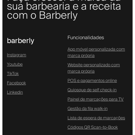
sua barbearia e a receita
com o Barberly
Funcionalidades
barberly
App móvel personalizada com
Instagram
marca própria
Youtube
Website personalizado com
marca própria
TikTok
POS e pagamentos online
Facebook
Quiosque de self check-in
Linkedin
Painel de marcações para TV
Gestão da fila walk-in
Lista de espera de marcações
Códigos QR Scan-to-Book