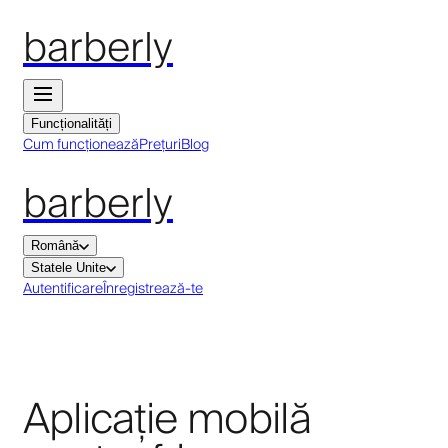
barberly
Funcționalități
Cum funcționează
Prețuri
Blog
barberly
Română
Statele Unite
Autentificare
Înregistrează-te
Aplicație mobilă