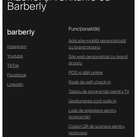
Barberly
Funcționalități
barberly
Aplicație mobilă personalizată
Instagram
cu brand propriu
Youtube
Site web personalizat cu brand
propriu
TikTok
POS și plăți online
Facebook
Kiosk de self-check-in
Linkedin
Tablou de programări pentru TV
Gestionarea cozii walk-in
Lista de așteptare pentru
programări
Coduri QR de scanare pentru
rezervare