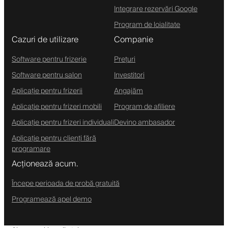
Integrare rezervări Google
Program de loialitate
Cazuri de utilizare
Companie
Software pentru frizerie
Prețuri
Software pentru salon
Investitori
Aplicație pentru frizerii
Angajăm
Aplicație pentru frizeri mobili
Program de afiliere
Aplicație pentru frizeri individuali
Devino ambasador
Aplicație pentru clienți fără
programare
Acționează acum.
Începe perioada de probă gratuită
Programează apel demo