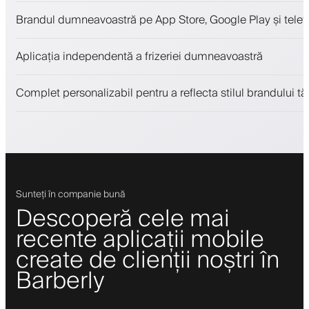
Programări și lista de așteptare
Brandul dumneavoastră pe App Store, Google Play și telefo
Plăți, depozit de securitate
Vinde produse de înfrumusețare
Aplicația independentă a frizeriei dumneavoastră
Implică clienții cu un program de loialitate
Notificări push, SMS și email
Complet personalizabil pentru a reflecta stilul brandului tă
Sunteți în companie bună
Descoperă cele mai
recente aplicații mobile
create de clienții noștri în
Barberly