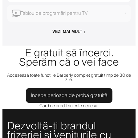
Tablou de programări pentru TV
›
VEZI MAI MULT ↓
E gratuit să încerci.
Sperăm că o vei face
Accesează toate funcțiile Barberly complet gratuit timp de 30 de
zile.
Începe perioada de probă gratuită
Card de credit nu este necesar
Dezvoltă-ți brandul
frizeriei și veniturile cu