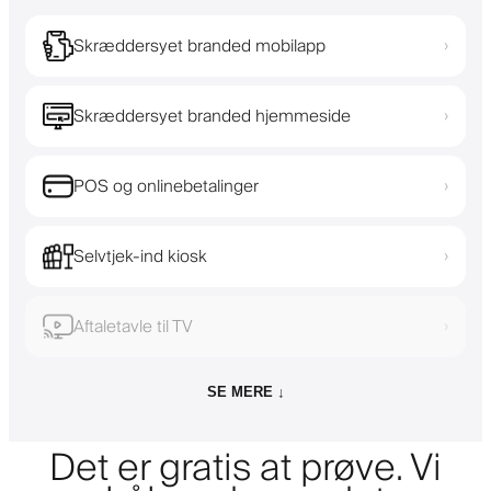
Skræddersyet branded mobilapp
›
Skræddersyet branded hjemmeside
›
POS og onlinebetalinger
›
Selvtjek-ind kiosk
›
Aftaletavle til TV
›
SE MERE ↓
Det er gratis at prøve. Vi