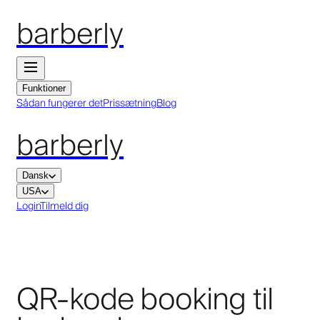
barberly
Funktioner
Sådan fungerer det
Prissætning
Blog
barberly
Dansk
USA
Login
Tilmeld dig
QR-kode booking til