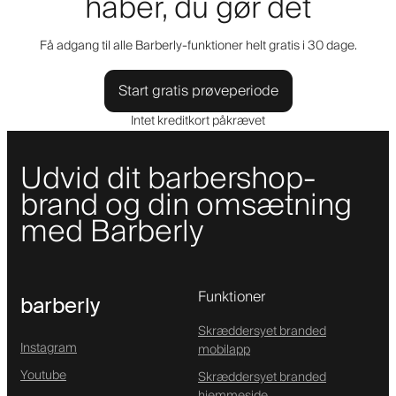
håber, du gør det
Få adgang til alle Barberly-funktioner helt gratis i 30 dage.
Start gratis prøveperiode
Intet kreditkort påkrævet
Udvid dit barbershop-
brand og din omsætning
med Barberly
Funktioner
barberly
Skræddersyet branded
Instagram
mobilapp
Youtube
Skræddersyet branded