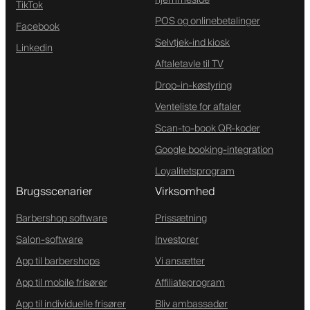
hjemmeside
TikTok
POS og onlinebetalinger
Facebook
Selvtjek-ind kiosk
Linkedin
Aftaletavle til TV
Drop-in-køstyring
Venteliste for aftaler
Scan-to-book QR-koder
Google booking-integration
Loyalitetsprogram
Brugsscenarier
Virksomhed
Barbershop software
Prissætning
Salon-software
Investorer
App til barbershops
Vi ansætter
App til mobile frisører
Affiliateprogram
App til individuelle frisører
Bliv ambassadør